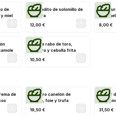
o de
Montadito de solomillo de
Mini bur
 y miel
ternera
caramel
0
0
12,00 €
8,00 €
món
Bao de rabo de toro,
camole
cilantro y cebolla frita
0
0
10,50 €
rema de
Nuestro canelón de
Tartar d
cos
faisán, foie y trufa
guacam
0
0
19,50 €
31,50 €