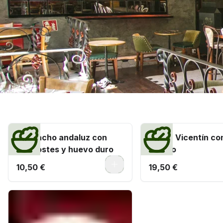
Verde que te quiero verde
Gazpacho andaluz con
Melón Vicentín co
picatostes y huevo duro
ibérico
0
10,50 €
19,50 €