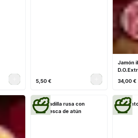
Jamón ib
D.O.Ext
0
0
5,50 €
34,00 €
Ensaladilla rusa con
Pimient
ventresca de atún