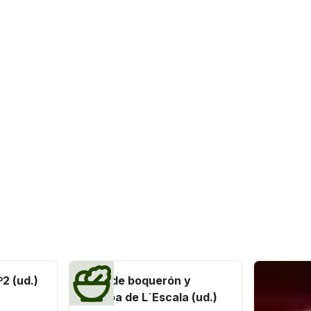
2 (ud.)
Gilda de boquerón y
anchoa de L´Escala (ud.)