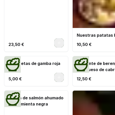
Nuestras patatas 
0
23,50 €
10,50 €
Croquetas de gamba roja
Crujiente de bere
(ud.)
con queso de cabr
de caña
0
5,00 €
12,50 €
Dados de salmón ahumado
con pimienta negra