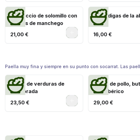
Carpaccio de solomillo con
Albóndigas de la a
virutas de manchego
0
21,00 €
16,00 €
Arroces
Paella muy fina y siempre en su punto con socarrat. Las pael
Paella de verduras de
Paella de pollo, but
temporada
lomo ibérico
0
23,50 €
29,00 €
Delicias del mar