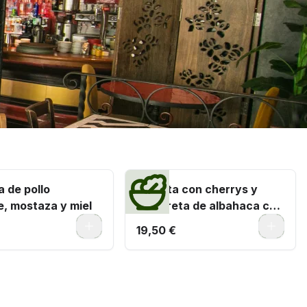
 de pollo
Burrata con cherrys y
e, mostaza y miel
vinagreta de albahaca con
frutos secos
0
0
19,50 €