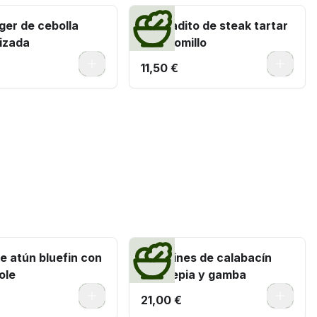
ger de cebolla
Montadito de steak tartar
izada
de solomillo
0
0
11,50 €
e atún bluefin con
Tallarines de calabacín
ole
con sepia y gamba
0
0
21,00 €