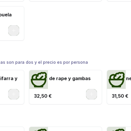
buela
0
las son para dos y el precio es por persona
ifarra y
Paella de rape y gambas
Arroz n
alioli
0
0
32,50 €
31,50 €