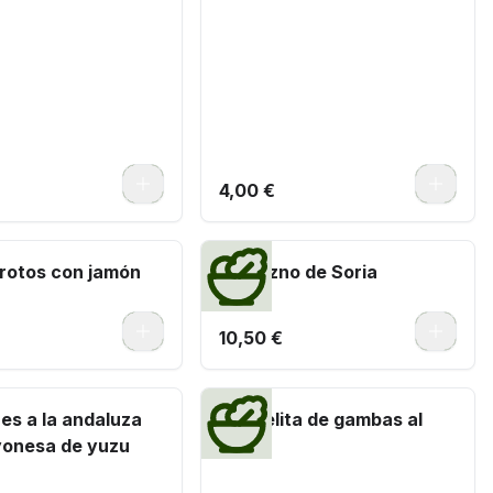
0
0
4,00 €
rotos con jamón
Torrezno de Soria
0
0
10,50 €
es a la andaluza
Cazuelita de gambas al
onesa de yuzu
ajillo