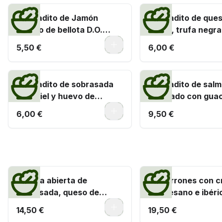
Montadito de Jamón
Montadito de ques
ibérico de bellota D.O.
cabra, trufa negra
Extremadura
0
5,50 €
6,00 €
Montadito de sobrasada
Montadito de sal
con miel y huevo de
ahumado con gua
codorniz
0
6,00 €
9,50 €
Los clásicos de Cachitos
Tortilla abierta de
Macarrones con c
sobrasada, queso de
parmesano e ibéri
Mahón y picatostes
0
14,50 €
19,50 €