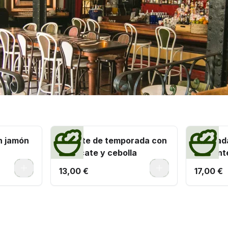
n jamón
Tomate de temporada con
Ensalada
aguacate y cebolla
crujient
0
0
13,00 €
17,00 €