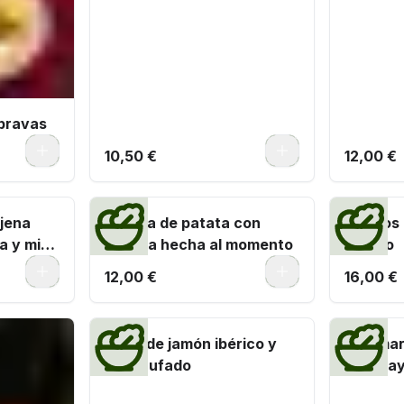
bravas
0
0
10,50 €
12,00 €
njena
Tortilla de patata con
Huevos 
a y miel
cebolla hecha al momento
ibérico
0
0
12,00 €
16,00 €
Bikini de jamón ibérico y
Calamar
brie trufado
con may