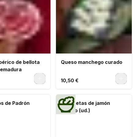
érico de bellota
Queso manchego curado
remadura
0
0
10,50 €
os de Padrón
Croquetas de jamón
ibérico (ud.)