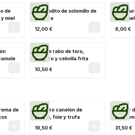
o de
Montadito de solomillo de
Mini bur
 y miel
ternera
caramel
0
0
12,00 €
8,00 €
món
Bao de rabo de toro,
camole
cilantro y cebolla frita
0
0
10,50 €
rema de
Nuestro canelón de
Tartar d
cos
faisán, foie y trufa
guacam
0
0
19,50 €
31,50 €