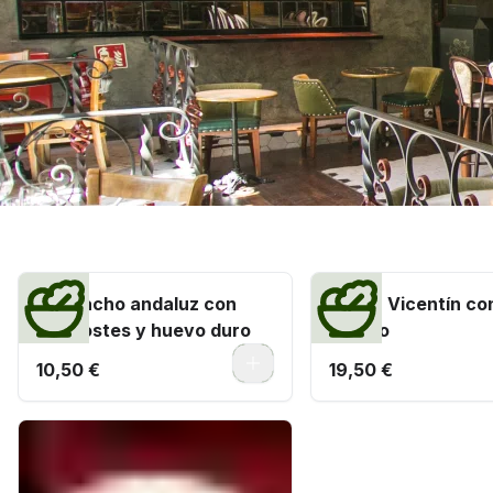
Verde que te quiero verde
Gazpacho andaluz con
Melón Vicentín co
picatostes y huevo duro
ibérico
0
10,50 €
19,50 €