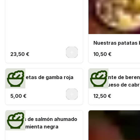
Nuestras patatas 
0
23,50 €
10,50 €
Croquetas de gamba roja
Crujiente de bere
(ud.)
con queso de cabr
de caña
0
5,00 €
12,50 €
Dados de salmón ahumado
con pimienta negra