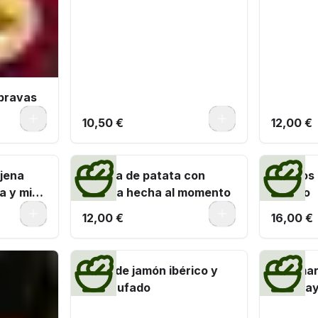
bravas
0
0
10,50 €
12,00 €
njena
Tortilla de patata con
Huevos 
a y miel
cebolla hecha al momento
ibérico
0
0
12,00 €
16,00 €
Bikini de jamón ibérico y
Calamar
brie trufado
con may