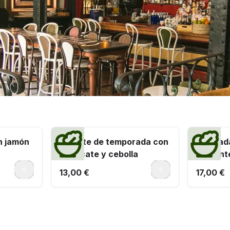
n jamón
Tomate de temporada con
Ensalada
aguacate y cebolla
crujient
0
0
13,00 €
17,00 €