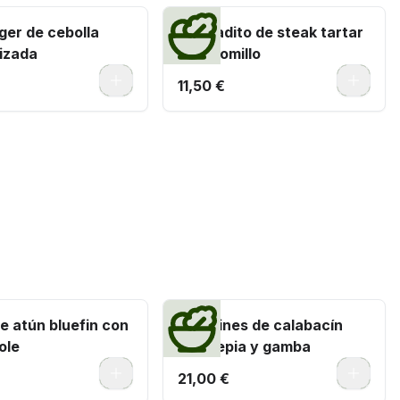
ger de cebolla
Montadito de steak tartar
izada
de solomillo
0
0
11,50 €
e atún bluefin con
Tallarines de calabacín
ole
con sepia y gamba
0
0
21,00 €