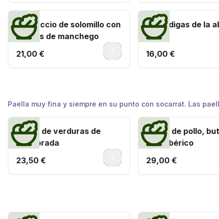
Carpaccio de solomillo con
Albóndigas de la a
virutas de manchego
0
21,00 €
16,00 €
Arroces
Paella muy fina y siempre en su punto con socarrat. Las pael
Paella de verduras de
Paella de pollo, but
temporada
lomo ibérico
0
23,50 €
29,00 €
Delicias del mar