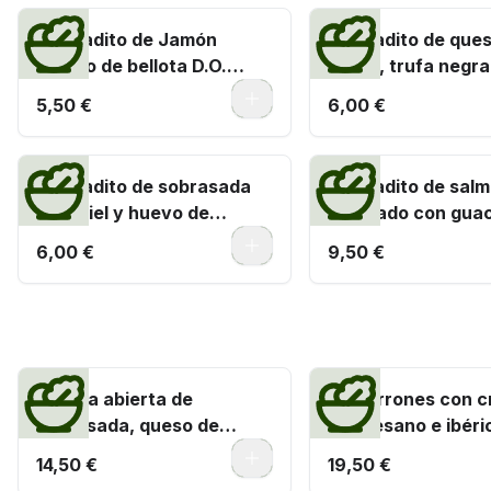
Montadito de Jamón
Montadito de ques
ibérico de bellota D.O.
cabra, trufa negra
Extremadura
0
5,50 €
6,00 €
Montadito de sobrasada
Montadito de sal
con miel y huevo de
ahumado con gua
codorniz
0
6,00 €
9,50 €
Los clásicos de Cachitos
Tortilla abierta de
Macarrones con c
sobrasada, queso de
parmesano e ibéri
Mahón y picatostes
0
14,50 €
19,50 €