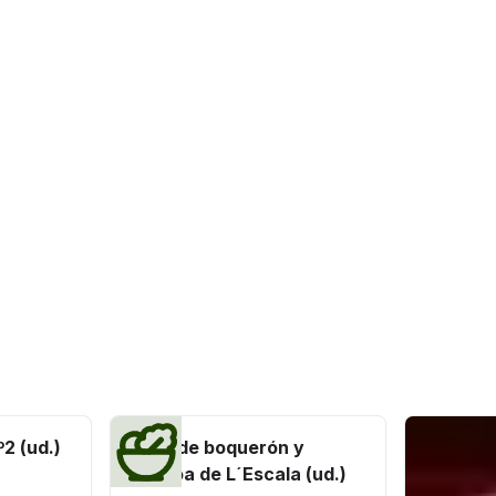
2 (ud.)
Gilda de boquerón y
anchoa de L´Escala (ud.)