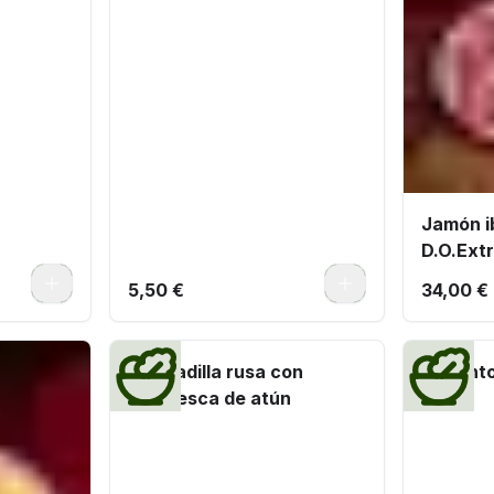
Jamón ib
D.O.Ext
0
0
5,50 €
34,00 €
Ensaladilla rusa con
Pimient
ventresca de atún