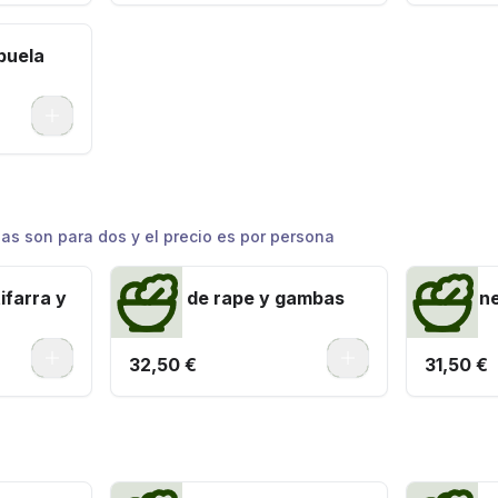
buela
0
las son para dos y el precio es por persona
ifarra y
Paella de rape y gambas
Arroz n
alioli
0
0
32,50 €
31,50 €