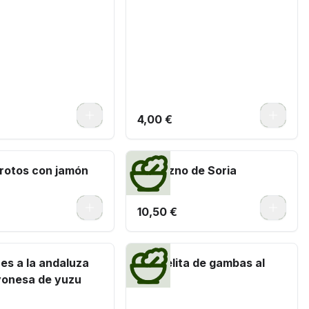
0
0
4,00 €
rotos con jamón
Torrezno de Soria
0
0
10,50 €
es a la andaluza
Cazuelita de gambas al
onesa de yuzu
ajillo