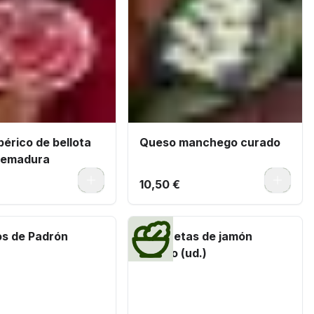
érico de bellota
Queso manchego curado
remadura
0
0
10,50 €
os de Padrón
Croquetas de jamón
ibérico (ud.)