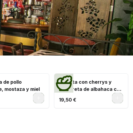
 de pollo
Burrata con cherrys y
e, mostaza y miel
vinagreta de albahaca con
frutos secos
0
0
19,50 €